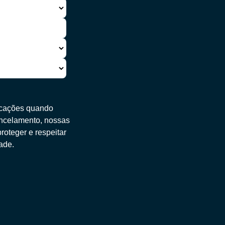
icações quando
ancelamento, nossas
oteger e respeitar
dade
.