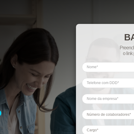
B
Preench
o link
O